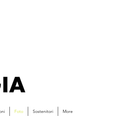
oni
Foto
Sostenitori
More